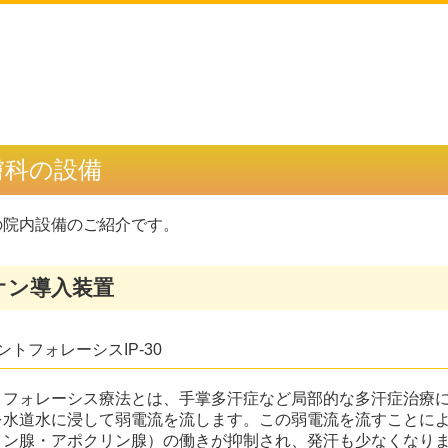
膚科の設備
の院内設備のご紹介です。
オン導入装置
ントフォレーシスIP-30
トフォレーシス療法とは、手掌多汗症など局部的な多汗症治療
を水道水に浸して弱電流を流します。この弱電流を流すことに
リン腺・アポクリン腺）の働きが抑制され、発汗も少なくなり