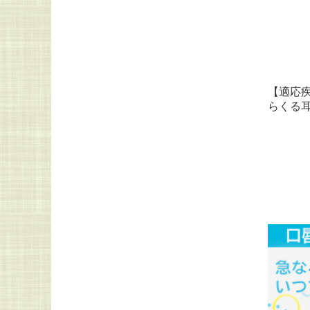
【適応
らくる