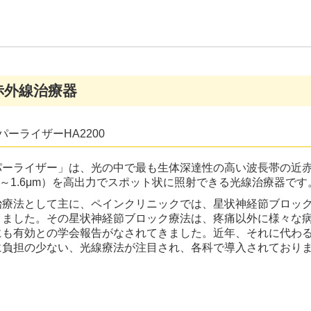
赤外線治療器
パーライザーHA2200
パーライザー」は、光の中で最も生体深達性の高い波長帯の近
μm～1.6μm）を高出力でスポット状に照射できる光線治療器です
治療法として主に、ペインクリニックでは、星状神経節ブロッ
きました。その星状神経節ブロック療法は、疼痛以外に様々な
にも有効との学会報告がなされてきました。近年、それに代わ
に負担の少ない、光線療法が注目され、各科で導入されており