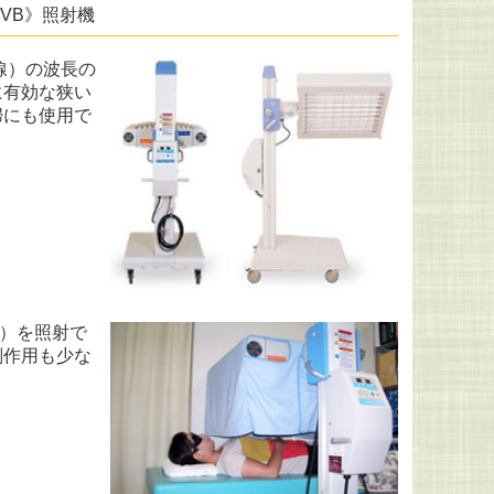
ドUVB》照射機
線）の波長の
に有効な狭い
婦にも使用で
ル）を照射で
副作用も少な