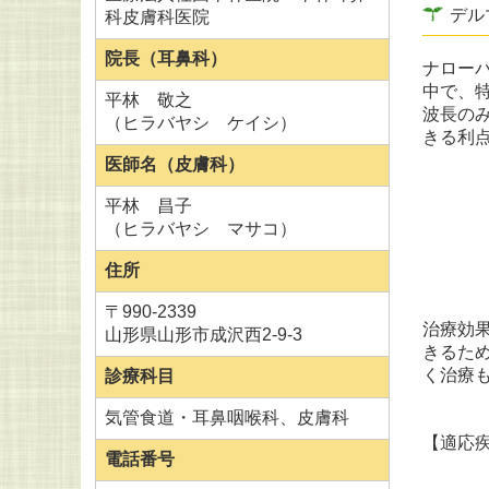
デル
科皮膚科医院
院長（
耳鼻科）
ナロー
中で、
平林 敬之
波長の
（ヒラバヤシ ケイシ）
きる利
医師名（皮膚科）
平林 昌子
（ヒラバヤシ マサコ）
住所
〒990-2339
治療効果
山形県山形市成沢西2-9-3
きるた
く治療
診療科目
気管食道・耳鼻咽喉科、皮膚科
【適応
電話番号