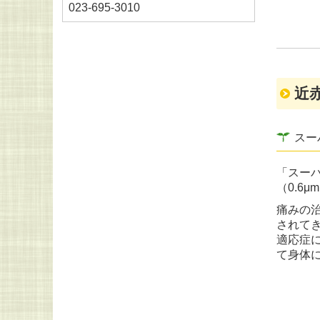
023-695-3010
近
スー
「スー
（0.6
痛みの
されて
適応症
て身体