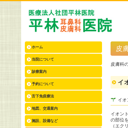
皮
ホーム
当院について
皮膚科
診療案内
イ
予約について
舌下免疫療法
イオ
地図、交通案内
イオン
の部位
施設、設備など
（エク