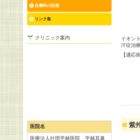
皮膚科の設備
リンク集
クリニック案内
イオン
汗症治
【適応
紫
医院名
医療法人社団平林医院 平林耳鼻