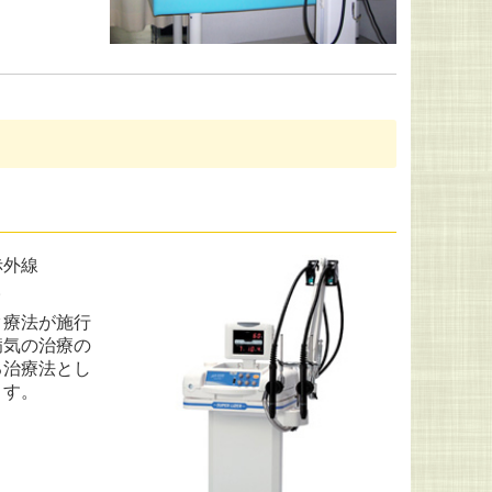
赤外線
。
ク療法が施行
病気の治療の
る治療法とし
ます。