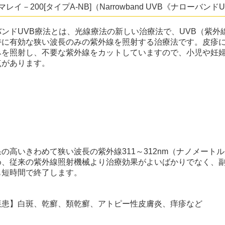
マレイ－200[タイプA-NB]（Narrowband UVB《ナローバン
バンドUVB療法とは、光線療法の新しい治療法で、UVB（紫外
特に有効な狭い波長のみの紫外線を照射する治療法です。皮疹
みを照射し、不要な紫外線をカットしていますので、小児や妊
点があります。
の高いきわめて狭い波長の紫外線311～312nm（ナノメート
め、従来の紫外線照射機械より治療効果がよいばかりでなく、
も短時間で終了します。
疾患】白斑、乾癬、類乾癬、アトピー性皮膚炎、痒疹など