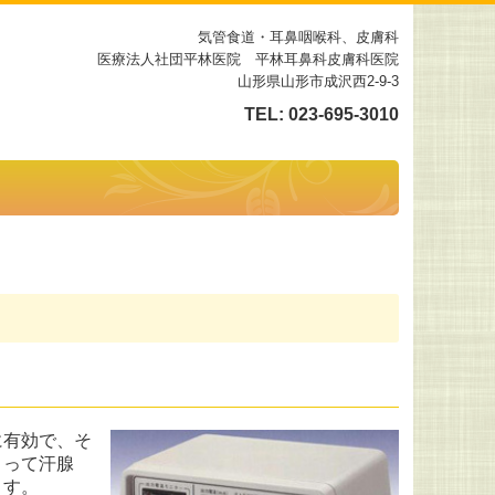
気管食道・耳鼻咽喉科
、皮膚科
医療法人社団平林医院 平林耳鼻科皮膚科医院
山形県山形市成沢西2-9-3
TEL:
023-695-3010
に有効で、そ
よって汗腺
ます。