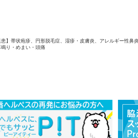
疾患】帯状疱疹、円形脱毛症、湿疹・皮膚炎、アレルギー性鼻
耳鳴り・めまい・頭痛