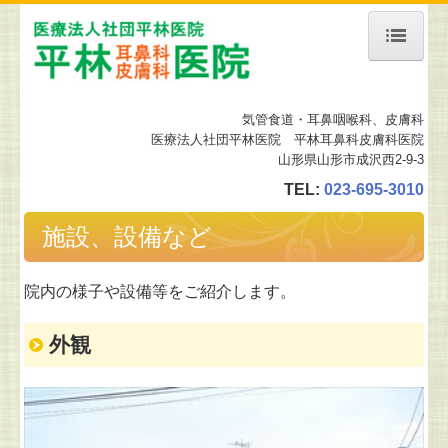
ホーム
気管食道・耳鼻咽喉科
、皮膚科
当院について
医療法人社団平林医院 平林耳鼻科皮膚科医院
山形県山形市成沢西2-9-3
診療案内
TEL:
023-695-3010
予約について
施設、設備など
舌下免疫療法
院内の様子や設備等をご紹介します。
地図、交通案内
施設、設備など
外観
皮膚科の設備
リンク集