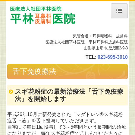
ホーム
気管食道・耳鼻咽喉科
、皮膚科
当院について
医療法人社団平林医院 平林耳鼻科皮膚科医院
山形県山形市成沢西2-9-3
診療案内
TEL:
023-695-3010
予約について
舌下免疫療法
舌下免疫療法
地図、交通案内
スギ花粉症の最新治療法「舌下免疫療
法」を開始します
施設、設備など
平成26年10月に新発売された「シダトレン®スギ花粉
皮膚科の設備
症舌下液」を舌下投与していただきます。
自宅にて毎日1回投与して3～5年間という長期間の治療
リンク集
になりますが、毎年スギ花粉症で苦しんでいた方々に